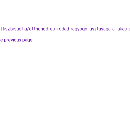
ttisztasag.hu/otthonod-es-irodad-ragyogo-tisztasaga-a-lakas-es
he previous page
.